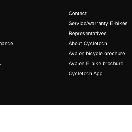
Contact
Service/warranty E-bikes
Representatives
enance
About Cycletech
Avalon bicycle brochure
s
Avalon E-bike brochure
Cycletech App