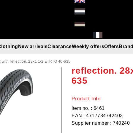
Clothing
New arrivals
Clearance
Weekly offers
Offers
Bran
CST Classic B
Gloves
Helmets
Beanies
Umbrella
Rain gear
T-Shirt/Truien/Bodywarmers
Sunglasses
 with reflection. 28x1 1/2 ETRTO 40-635
reflection. 2
635
Product Info
Item no. : 6461
EAN : 4717784742403
Supplier number : 740240