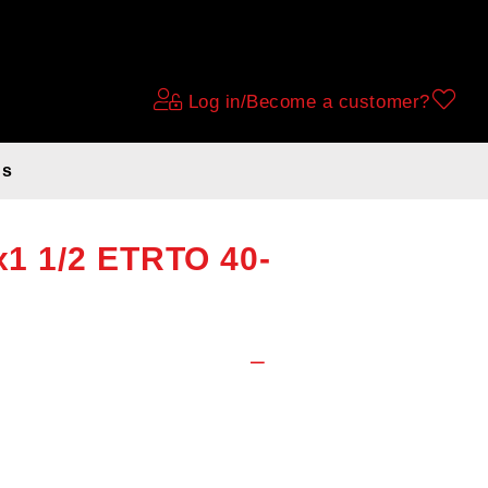
Log in/Become a customer?
ds
asic black with
8x1 1/2 ETRTO 40-