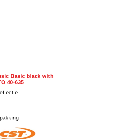
5
sic Basic black with
TO 40-635
eflectie
pakking