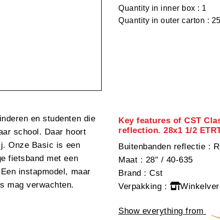
Quantity in inner box : 1
Quantity in outer carton : 2
inderen en studenten die
Key features of CST Clas
reflection. 28x1 1/2 ETR
aar school. Daar hoort
ij. Onze Basic is een
Buitenbanden reflectie
: R
ge fietsband met een
Maat
: 28" / 40-635
. Een instapmodel, maar
Brand
: Cst
ons mag verwachten.
Verpakking
:
Winkelver
Show everything from