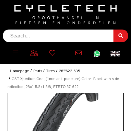
Homepage
Parts
Tires
28"/622-635
CST Xpedium One, (1mm anti-puncture) Color: Black with side
reflection, 28x1 5/8x1 3/8, ETRTO 37-622