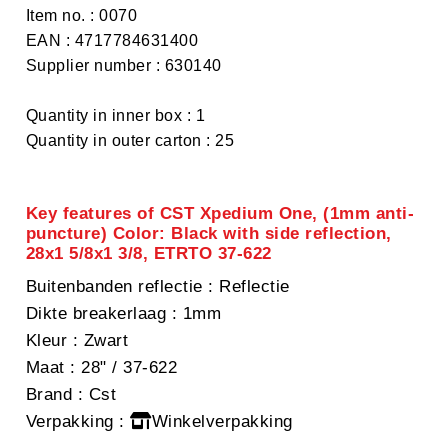
Item no. : 0070
EAN : 4717784631400
Supplier number : 630140
Quantity in inner box : 1
Quantity in outer carton : 25
Key features of CST Xpedium One, (1mm anti-
puncture) Color: Black with side reflection,
28x1 5/8x1 3/8, ETRTO 37-622
Buitenbanden reflectie
: Reflectie
Dikte breakerlaag
: 1mm
Kleur
: Zwart
Maat
: 28" / 37-622
Brand
: Cst
Verpakking
:
Winkelverpakking